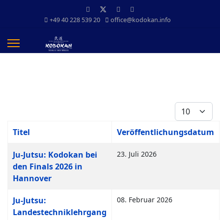
+49 40 228 539 20
office@kodokan.info
Anzeige #
Titel
Veröffentlichungsdatum
Beiträge
Ju-Jutsu: Kodokan bei
23. Juli 2026
den Finals 2026 in
Hannover
Ju-Jutsu:
08. Februar 2026
Landestechniklehrgang