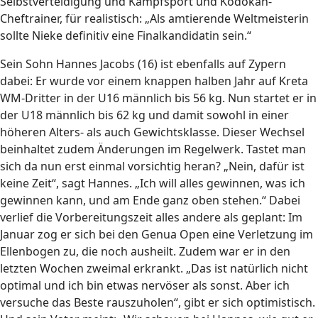
Selbstverteidigung und Kampfsport und Kodokan-
Cheftrainer, für realistisch: „Als amtierende Weltmeisterin
sollte Nieke definitiv eine Finalkandidatin sein.“
Sein Sohn Hannes Jacobs (16) ist ebenfalls auf Zypern
dabei: Er wurde vor einem knappen halben Jahr auf Kreta
WM-Dritter in der U16 männlich bis 56 kg. Nun startet er in
der U18 männlich bis 62 kg und damit sowohl in einer
höheren Alters- als auch Gewichtsklasse. Dieser Wechsel
beinhaltet zudem Änderungen im Regelwerk. Tastet man
sich da nun erst einmal vorsichtig heran? „Nein, dafür ist
keine Zeit“, sagt Hannes. „Ich will alles gewinnen, was ich
gewinnen kann, und am Ende ganz oben stehen.“ Dabei
verlief die Vorbereitungszeit alles andere als geplant: Im
Januar zog er sich bei den Genua Open eine Verletzung im
Ellenbogen zu, die noch ausheilt. Zudem war er in den
letzten Wochen zweimal erkrankt. „Das ist natürlich nicht
optimal und ich bin etwas nervöser als sonst. Aber ich
versuche das Beste rauszuholen“, gibt er sich optimistisch.