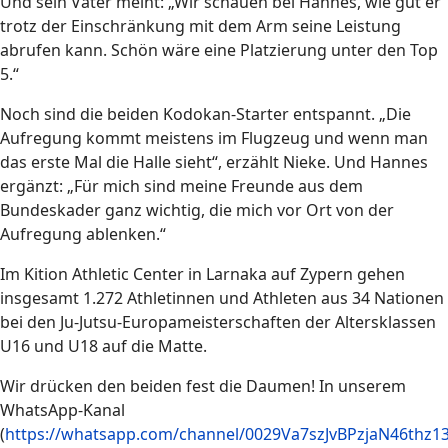
Und sein Vater meint: „Wir schauen bei Hannes, wie gut er
trotz der Einschränkung mit dem Arm seine Leistung
abrufen kann. Schön wäre eine Platzierung unter den Top
5.“
Noch sind die beiden Kodokan-Starter entspannt. „Die
Aufregung kommt meistens im Flugzeug und wenn man
das erste Mal die Halle sieht“, erzählt Nieke. Und Hannes
ergänzt: „Für mich sind meine Freunde aus dem
Bundeskader ganz wichtig, die mich vor Ort von der
Aufregung ablenken.“
Im Kition Athletic Center in Larnaka auf Zypern gehen
insgesamt 1.272 Athletinnen und Athleten aus 34 Nationen
bei den Ju-Jutsu-Europameisterschaften der Altersklassen
U16 und U18 auf die Matte.
Wir drücken den beiden fest die Daumen! In unserem
WhatsApp-Kanal
(
https://whatsapp.com/channel/0029Va7szJvBPzjaN46thz1