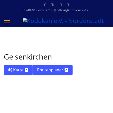
+49 40 228 539 20
office@kodokan.info
Gelsenkirchen
Karte
Routenplaner