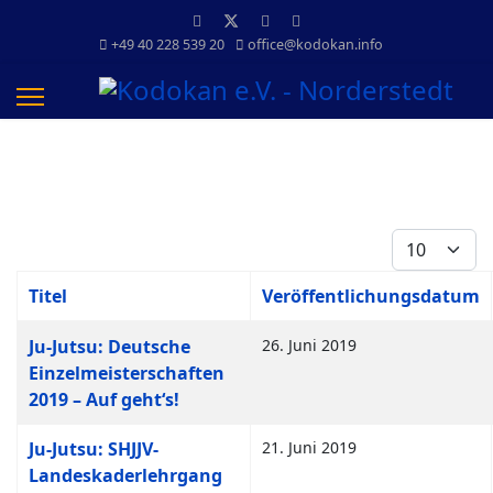
+49 40 228 539 20
office@kodokan.info
Anzeige #
Titel
Veröffentlichungsdatum
Beiträge
Ju-Jutsu: Deutsche
26. Juni 2019
Einzelmeisterschaften
2019 – Auf geht‘s!
Ju-Jutsu: SHJJV-
21. Juni 2019
Landeskaderlehrgang